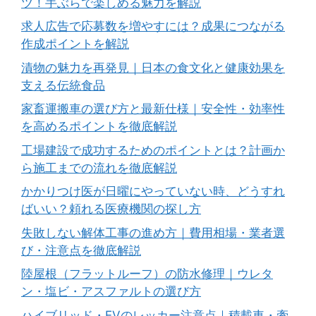
ツ！手ぶらで楽しめる魅力を解説
求人広告で応募数を増やすには？成果につながる
作成ポイントを解説
漬物の魅力を再発見｜日本の食文化と健康効果を
支える伝統食品
家畜運搬車の選び方と最新仕様｜安全性・効率性
を高めるポイントを徹底解説
工場建設で成功するためのポイントとは？計画か
ら施工までの流れを徹底解説
かかりつけ医が日曜にやっていない時、どうすれ
ばいい？頼れる医療機関の探し方
失敗しない解体工事の進め方｜費用相場・業者選
び・注意点を徹底解説
陸屋根（フラットルーフ）の防水修理｜ウレタ
ン・塩ビ・アスファルトの選び方
ハイブリッド・EVのレッカー注意点｜積載車・牽