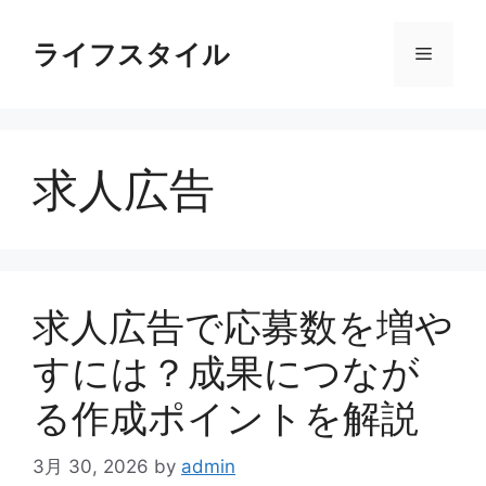
コ
ン
ライフスタイル
メ
テ
ン
ニ
ツ
へ
求人広告
ス
ュ
キ
ッ
ー
プ
求人広告で応募数を増や
すには？成果につなが
る作成ポイントを解説
3月 30, 2026
by
admin