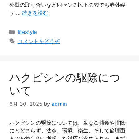
外壁の取り合いなど四センチ以下の穴でも赤外線
サ …
続きを読む
カ
lifestyle
テ
コメントをどうぞ
ゴ
リ
ー
ハクビシンの駆除につ
いて
6月 30, 2025
by
admin
ハクビシンの駆除については、単なる捕獲や排除
にとどまらず、法令、環境、衛生、そして倫理面
までを総合的に考慮した対応が求められる。まず