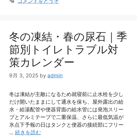
コメントをどうぞ
ゴ
リ
ー
冬の凍結・春の尿石｜季
節別トイレトラブル対
策カレンダー
9月 3, 2025
by
admin
冬は凍結が主敵になるため就寝前に止水栓を少し
だけ開いたままにして通水を保ち、屋外露出の給
水・給湯配管や便器背面の給水管には発泡スリー
ブとアルミテープで二重保温、さらに最低気温が
氷点下予報の日はタンクと便器の接続部にフリー
…
続きを読む