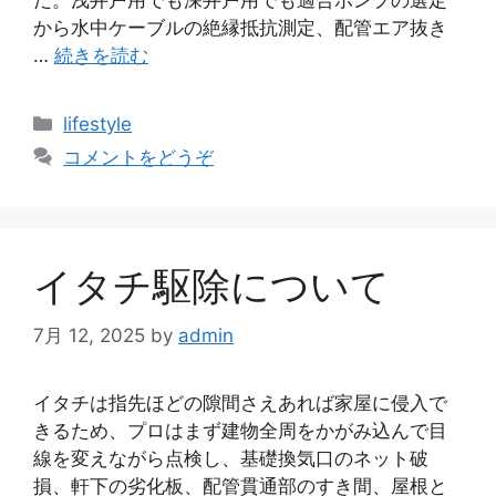
だ。浅井戸用でも深井戸用でも適合ポンプの選定
から水中ケーブルの絶縁抵抗測定、配管エア抜き
…
続きを読む
カ
lifestyle
テ
コメントをどうぞ
ゴ
リ
ー
イタチ駆除について
7月 12, 2025
by
admin
イタチは指先ほどの隙間さえあれば家屋に侵入で
きるため、プロはまず建物全周をかがみ込んで目
線を変えながら点検し、基礎換気口のネット破
損、軒下の劣化板、配管貫通部のすき間、屋根と