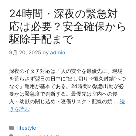
24時間・深夜の緊急対
応は必要？安全確保から
駆除手配まで
9月 20, 2025
by
admin
深夜のイタチ対応は「人の安全を最優先に、現場
を荒らさず翌日の日中に“出し切り→恒久封鎖”へつ
なぐ」運用が基本である。24時間の緊急出動が必
要かは緊急度で判断する。最優先は室内への侵
入・幼獣の閉じ込め・咬傷リスク・配線の焼 …
続
きを読む
カ
lifestyle
テ