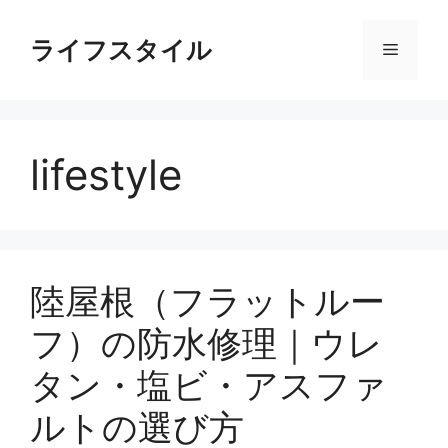
コ
ン
ライフスタイル
メ
テ
ン
ニ
ツ
へ
lifestyle
ス
ュ
キ
ッ
ー
プ
陸屋根（フラットルー
フ）の防水修理｜ウレ
タン・塩ビ・アスファ
ルトの選び方