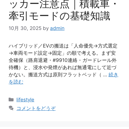
ッカー注意点｜積載車・
牽引モードの基礎知識
10月 30, 2025
by
admin
ハイブリッド／EVの搬送は「人命優先→方式選定
→車両モード設定→固定」の順で考える。まず安
全確保（路肩退避・#9910連絡・ガードレール外
待機）と、浸水や発煙があれば無通電にして近づ
かない。搬送方式は原則フラットベッド（ …
続き
を読む
カ
lifestyle
テ
コメントをどうぞ
ゴ
リ
ー