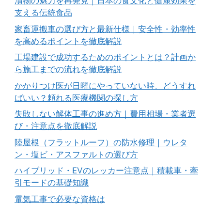
漬物の魅力を再発見｜日本の食文化と健康効果を
支える伝統食品
家畜運搬車の選び方と最新仕様｜安全性・効率性
を高めるポイントを徹底解説
工場建設で成功するためのポイントとは？計画か
ら施工までの流れを徹底解説
かかりつけ医が日曜にやっていない時、どうすれ
ばいい？頼れる医療機関の探し方
失敗しない解体工事の進め方｜費用相場・業者選
び・注意点を徹底解説
陸屋根（フラットルーフ）の防水修理｜ウレタ
ン・塩ビ・アスファルトの選び方
ハイブリッド・EVのレッカー注意点｜積載車・牽
引モードの基礎知識
電気工事で必要な資格は