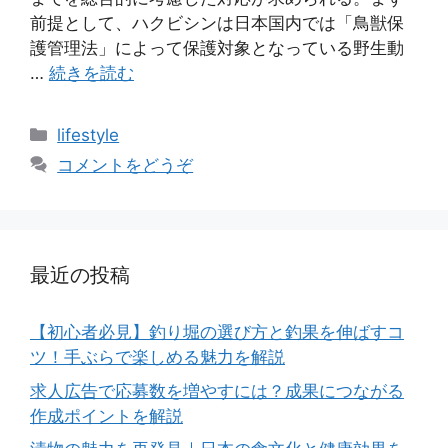
前提として、ハクビシンは日本国内では「鳥獣保
護管理法」によって保護対象となっている野生動
…
続きを読む
カ
lifestyle
テ
コメントをどうぞ
ゴ
リ
ー
最近の投稿
【初心者必見】釣り堀の選び方と釣果を伸ばすコ
ツ！手ぶらで楽しめる魅力を解説
求人広告で応募数を増やすには？成果につながる
作成ポイントを解説