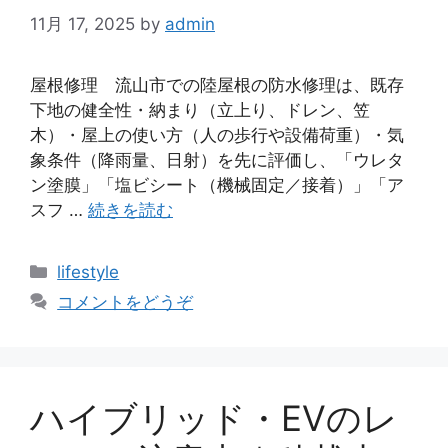
11月 17, 2025
by
admin
屋根修理 流山市での陸屋根の防水修理は、既存
下地の健全性・納まり（立上り、ドレン、笠
木）・屋上の使い方（人の歩行や設備荷重）・気
象条件（降雨量、日射）を先に評価し、「ウレタ
ン塗膜」「塩ビシート（機械固定／接着）」「ア
スフ …
続きを読む
カ
lifestyle
テ
コメントをどうぞ
ゴ
リ
ー
ハイブリッド・EVのレ